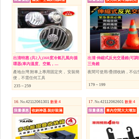
出清特惠 (共2入)360度冷氣孔風向循
出清 伸縮式反光交通錐(可調
環器(車內溫度、空氣，....
三角錐
產地台灣.附車上專用固定夾， 安裝簡
夜間可使用/疊摺收納，不佔
便，不需任何工具
179 ~ 199
235 ~ 259
16.
17.
No
.42112061301
數量
:4
No
.42112062601
數量
:4
限量優惠
收納神器.裝好裝滿
限量優惠
車內空間大大增加