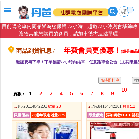
目前購物車內商品皆為您保留 72小時，超過72小時則會移除轉
讓給其他想購買的會員，請加車後盡速結單喔 !
年費會員更優惠！
商品到貨訊息 /
(部分商品
確認要再下單！下單後請72小時內結單！任意跑單會公告（尤其限量
10
1
2
3
4
5
6
7
8
9
頁數︰
1.
2.
No
.90114042201
數量
:23
No
.84114042201
數量
:12
限量優惠
20週年限定增量20%
限量優惠
添加獨特PCCD髮