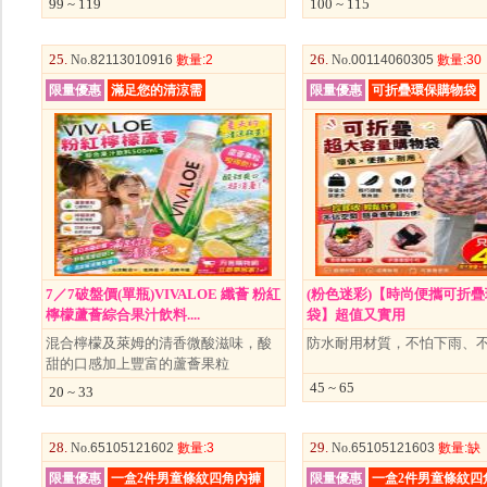
99 ~ 119
100 ~ 115
25.
26.
No
.82113010916
數量
:2
No
.00114060305
數量
:30
限量優惠
滿足您的清涼需
限量優惠
可折疊環保購物袋
7／7破盤價(單瓶)VIVALOE 纖薈 粉紅
(粉色迷彩)【時尚便攜可折
檸檬蘆薈綜合果汁飲料....
袋】超值又實用
混合檸檬及萊姆的清香微酸滋味，酸
防水耐用材質，不怕下雨、
甜的口感加上豐富的蘆薈果粒
45 ~ 65
20 ~ 33
28.
29.
No
.65105121602
數量
:3
No
.65105121603
數量
:缺
限量優惠
一盒2件男童條紋四角內褲
限量優惠
一盒2件男童條紋四