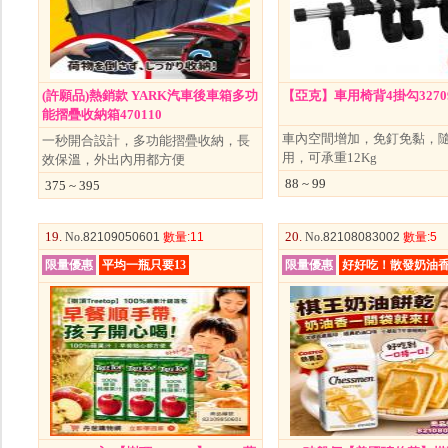
(許願品)熱銷款 YARK汽車後車箱多功
【亞克】車用椅背4掛勾3270
能摺疊收納箱470110
車內空間增加，免釘免黏，
一秒開合設計，多功能摺疊收納，長
用，可承重12Kg
效保溫，外出內用都方便
88 ~ 99
375 ~ 395
19.
20.
No
.82109050601
數量
:11
No
.82108083002
數量
:5
限量優惠
平均一瓶只要13
限量優惠
好好吃！散發奶油