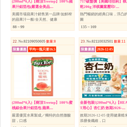
(200ml*6入)【樹頂Treetop】100%蘋
717破盤價【美國琣伯莉】
果汁鋁箔包(嚴選全美品....
乾206g 洋棋圖案壓印/....
美國市場蘋果汁銷售第一品牌/如鮮榨
熱門暢銷的經典口味，浮凸
的蘋果汁一般/全天然、健康
圖
88 ~ 99
135 ~ 169
22.
23.
No
.82109050605
數量
:8
No
.82110032501
數量
:11
限量優惠
平均一瓶只要16.5
限量優惠
2026-12-05
(200ml*6入)【樹頂Treetop】100%蜜
全新包裝!(200ml*6入)【HE
桃綜合果汁鋁箔包 蘋果....
T用心】杏仁奶 效期2026-....
嚴選優質水果製成／獨特的自然微酸
效期2026-12-05 使用健康
甜，口感
添膳食纖維，口