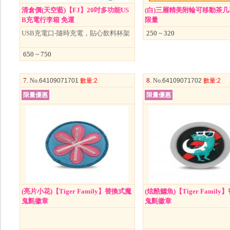
清倉價(天空藍)【FJ】20吋多功能US
(白)三層精美附輪可移動茶几
B充電行李箱 免運
限量
USB充電口-隨時充電，貼心飲料杯架
250 ~ 320
650 ~ 750
7.
8.
No
.64109071701
數量
:2
No
.64109071702
數量
:2
限量優惠
限量優惠
(亮片小花)【Tiger Family】替換式魔
(炫酷鱷魚)【Tiger Famil
鬼氈徽章
鬼氈徽章