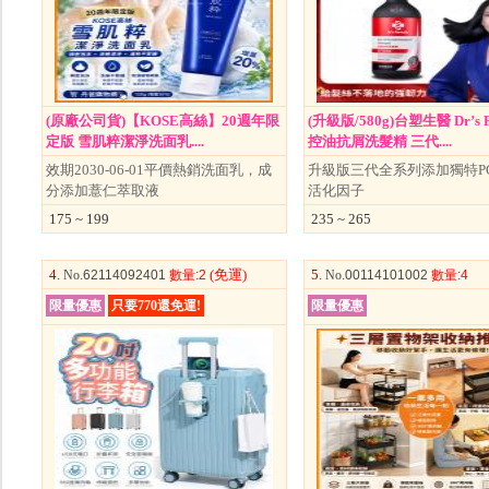
(原廠公司貨)【KOSE高絲】20週年限
(升級版/580g)台塑生醫 Dr’s F
定版 雪肌粹潔淨洗面乳....
控油抗屑洗髮精 三代....
效期2030-06-01平價熱銷洗面乳，成
升級版三代全系列添加獨特P
分添加薏仁萃取液
活化因子
175 ~ 199
235 ~ 265
4.
(免運)
5.
No
.62114092401
數量
:2
No
.00114101002
數量
:4
限量優惠
只要770還免運!
限量優惠