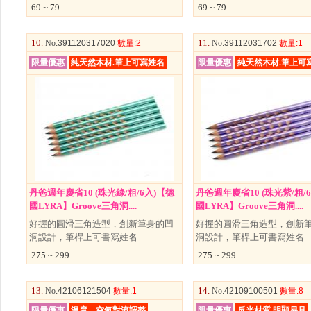
69 ~ 79
69 ~ 79
10.
11.
No
.391120317020
數量
:2
No
.39112031702
數量
:1
限量優惠
純天然木材.筆上可寫姓名
限量優惠
純天然木材.筆上可
丹爸週年慶省10 (珠光綠/粗/6入)【德
丹爸週年慶省10 (珠光紫/粗/
國LYRA】Groove三角洞....
國LYRA】Groove三角洞....
好握的圓滑三角造型，創新筆身的凹
好握的圓滑三角造型，創新
洞設計，筆桿上可書寫姓名
洞設計，筆桿上可書寫姓名
275 ~ 299
275 ~ 299
13.
14.
No
.42106121504
數量
:1
No
.42109100501
數量
:8
限量優惠
溫度、空氣對流調整
限量優惠
反光材質.明顯易見