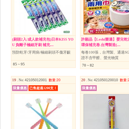
(刷頭2入/成人款補充包)日本KISS YO
許願品【Leshi樂適】嬰兒
U 負離子極細牙刷 補充....
環保補充卷.台灣製造(....
預防蛀牙/牙周病/極細刷頭不傷牙齦
每卷100張，台灣製、通過S
證不含甲醛、螢光物質
85 ~ 95
70 ~ 82
19 .
20 .
No
: 42105012001
數量
:20
No
: 421050120010
數量
:
限量優惠
已售超過3200支！
限量優惠