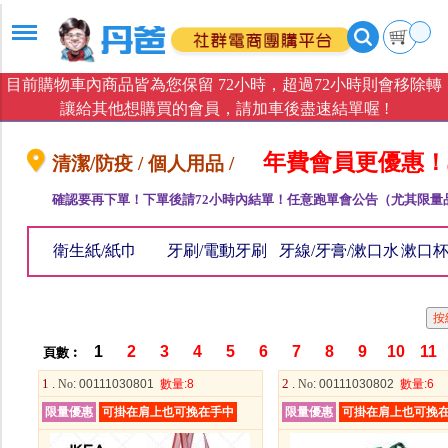
目前購物車內商品皆為您保留 72小時，超過72小時則會移除轉
讓給其他想購買的會員，請加車後盡速結單喔 !
年費會員更優惠！
清潔/防疫 / 個人用品 /
確認要再下單！下單後請72小時內結單！任意跑單會公告（尤其限量
衛生紙/紙巾
牙刷/電動牙刷
牙線/牙膏/漱口水
漱口杯
1
2
3
4
5
6
7
8
9
10
11
頁數︰
1 .
2 .
No
: 00111030801
數量
:8
No
: 00111030802
數量
:6
限量優惠
可掛在肩上也可挽在手中
限量優惠
可掛在肩上也可挽