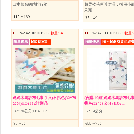
日本知名網站排行第一
超柔軟毛呵護防滑，採用小
刷頭
115 ~ 139
35 ~ 49
10 .
11 .
No
: 42103101503
數量
:54
No
: 421031015030
數量
:
限量優惠
超級便宜!!!!
限量優惠
限～超商取貨免運
跑跑木馬紗布毛巾 (1入)不挑色(32*79
(合購.10組)跑跑木馬紗布毛巾
公分)HO2812許願品
挑色(32*79公分) HO2....
(32*79公分)HO2812
32*79公分
80 ~ 90
699 ~ 750