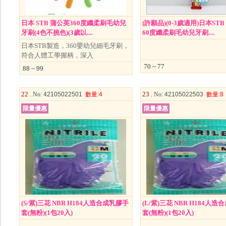
日本 STB 蒲公英360度纖柔刷毛幼兒
(許願品)(0-3歲適用)日本STB
牙刷(4色不挑色)(3歲以....
60度纖柔刷毛幼兒牙刷....
日本STB製造，360嬰幼兒細毛牙刷，
符合人體工學握柄，深入
70 ~ 77
88 ~ 99
22 .
23 .
No
: 42105022501
數量
:4
No
: 42105022503
數量
:8
限量優惠
限量優惠
(S/紫)三花 NBR H184人造合成乳膠手
(L/紫)三花 NBR H184人
套(無粉)(1包20入)
套(無粉)(1包20入)