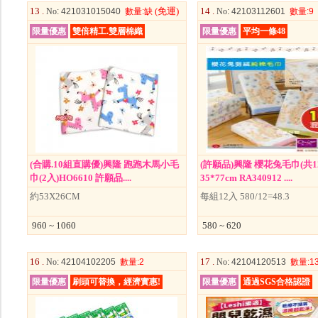
13 .
(免運)
14 .
No
: 421031015040
數量
:缺
No
: 42103112601
數量
:9
限量優惠
雙倍精工.雙層棉織
限量優惠
平均一條48
(合購.10組直購優)興隆 跑跑木馬小毛
(許願品)興隆 櫻花兔毛巾(共1
巾(2入)HO6610 許願品....
35*77cm RA340912 ....
約53X26CM
每組12入 580/12=48.3
960 ~ 1060
580 ~ 620
16 .
17 .
No
: 42104102205
數量
:2
No
: 42104120513
數量
:1
限量優惠
刷頭可替換，經濟實惠!
限量優惠
通過SGS合格認證