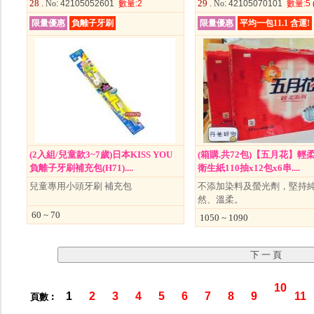
28 .
29 .
No
: 42105052601
數量
:2
No
: 42105070101
數量
:5
限量優惠
負離子牙刷
限量優惠
平均一包11.1 含運!
(2入組/兒童款3~7歲)日本KISS YOU
(箱購.共72包)【五月花】輕
負離子牙刷補充包(H71)....
衛生紙110抽x12包x6串....
兒童專用小頭牙刷 補充包
不添加染料及螢光劑，堅持
然、溫柔。
60 ~ 70
1050 ~ 1090
10
1
2
3
4
5
6
7
8
9
11
頁數︰