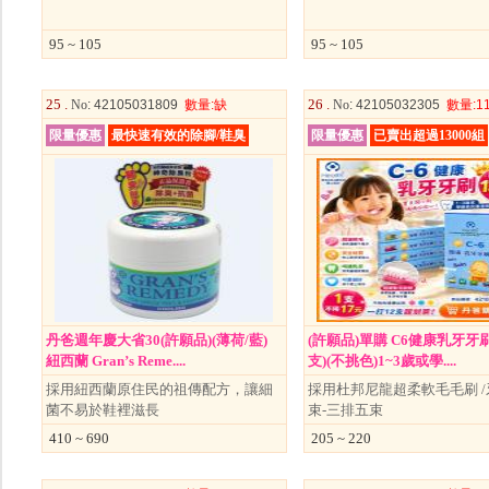
95 ~ 105
95 ~ 105
25 .
26 .
No
: 42105031809
數量
:缺
No
: 42105032305
數量
:1
限量優惠
最快速有效的除腳/鞋臭
限量優惠
已賣出超過13000組
丹爸週年慶大省30(許願品)(薄荷/藍)
(許願品)單購 C6健康乳牙牙刷 
紐西蘭 Gran’s Reme....
支)(不挑色)1~3歲或學....
採用紐西蘭原住民的祖傳配方，讓細
採用杜邦尼龍超柔軟毛毛刷 /
菌不易於鞋裡滋長
束-三排五束
410 ~ 690
205 ~ 220