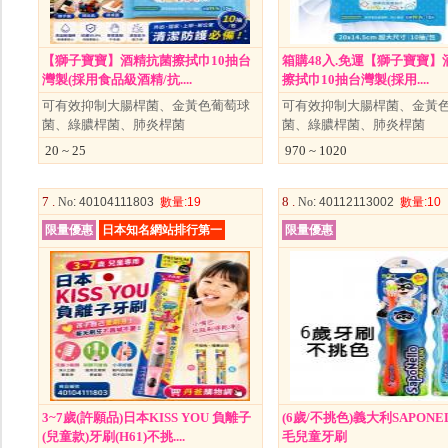
【獅子寶寶】酒精抗菌擦拭巾10抽台
箱購48入.免運【獅子寶寶】
灣製(採用食品級酒精/抗....
擦拭巾10抽台灣製(採用....
可有效抑制大腸桿菌、金黃色葡萄球
可有效抑制大腸桿菌、金黃
菌、綠膿桿菌、肺炎桿菌
菌、綠膿桿菌、肺炎桿菌
20 ~ 25
970 ~ 1020
7 .
8 .
No
: 40104111803
數量
:19
No
: 40112113002
數量
:10
限量優惠
日本知名網站排行第一
限量優惠
3~7歲(許願品)日本KISS YOU 負離子
(6歲/不挑色)義大利SAPONE
(兒童款)牙刷(H61)不挑....
毛兒童牙刷