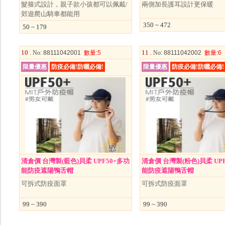
髮箍式設計，親子款小孩都可以佩戴/
兩側加長護耳設計更保暖
郊遊爬山騎車都能用
350 ~ 472
50 ~ 179
10 .
11 .
No
: 88111042001
數量
:5
No
: 88111042002
數量
:6
限量優惠
防疫必備!防曬必備!
限量優惠
防疫必備!防曬必備
清倉價 台灣製(藍色)貝柔 UPF50+多功
清倉價 台灣製(粉色)貝柔 UP
能防疫遮陽鴨舌帽
能防疫遮陽鴨舌帽
可拆式防疫面罩
可拆式防疫面罩
99 ~ 390
99 ~ 390