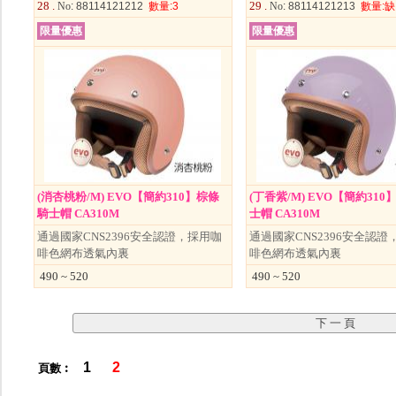
28 .
29 .
No
: 88114121212
數量
:3
No
: 88114121213
數量
:缺
限量優惠
限量優惠
(消杏桃粉/M) EVO【簡約310】棕條
(丁香紫/M) EVO【簡約31
騎士帽 CA310M
士帽 CA310M
通過國家CNS2396安全認證，採用咖
通過國家CNS2396安全認證
啡色網布透氣內裏
啡色網布透氣內裏
490 ~ 520
490 ~ 520
1
2
頁數︰