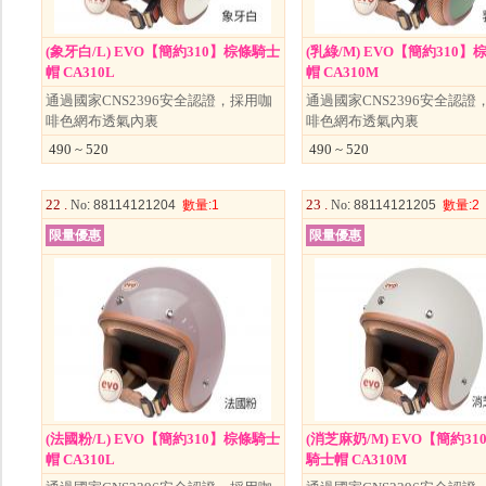
(象牙白/L) EVO【簡約310】棕條騎士
(乳綠/M) EVO【簡約310
帽 CA310L
帽 CA310M
通過國家CNS2396安全認證，採用咖
通過國家CNS2396安全認證
啡色網布透氣內裏
啡色網布透氣內裏
490 ~ 520
490 ~ 520
22 .
23 .
No
: 88114121204
數量
:1
No
: 88114121205
數量
:2
限量優惠
限量優惠
(法國粉/L) EVO【簡約310】棕條騎士
(消芝麻奶/M) EVO【簡約3
帽 CA310L
騎士帽 CA310M