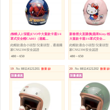
(蜘蛛人2/深藍)EVO中大童款卡通3/4
新春煙火直購價(蘋果Kitty/粉
罩式安全帽CA003（適戴....
大童款卡通3/4罩式安全....
此帽款適合小頭型/兒童頭型，通過國
此帽款適合小頭型/兒童頭型
家CNS2396安全認證
家CNS2396安全認證
480 ~ 650
480 ~ 650
19 .
20 .
No
: 88114121201
數量
:缺
No
: 88114121202
數量
:缺
限量優惠
限量優惠