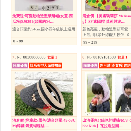
免費送!可愛動物造型紙辮帽(女童-西
清倉價 【美國瑪莉莎 Melissa 
瓜粉)SJ0291(頭圍約54....
g】SP 遮陽帽-莫莉與波....
適合頭圍約54cm.國小四年級以上適用
顏色亮麗，動物造型超可愛
上選用抗紫外線能力較佳 10
0 ~ 99
99 ~ 219
7 .
8 .
No
: 88108060605
數量
:1
No
: 88109101608
數量
:1
限量優惠
韓系美型大面積帽簷
限量優惠
超可愛!高質感!買
清倉價 (兒童款/黑色/適合頭圍:49-53C
出清優惠! (貓咪的呢喃/M/3~
M)韓國 氣質蝴蝶結 ....
bbaKids】瓦拉造型圍....