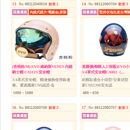
13 .
14 .
No
: 88112040618
數量
:1
No
: 88112060704
數量
:3
限量優惠
內鏡式鏡片/電鍍金(原裝
限量優惠
堅持在地生產台灣
(杏桃粉/M) EVO 維納斯VENUS 內鏡
直購價(蜘蛛人2/深藍)EVO
騎士帽 CA312S 安全帽
3/4罩式安全帽CA002（....
3/4罩式安全帽。帽邊修飾使用銀邊
此帽款適合小頭型/兒童頭型
條。通過國家CNS認證-金
家CNS2396安全認
1080 ~ 1680
480 ~ 650
16 .
17 .
No
: 88112060706
數量
:3
No
: 88112060707
數量
:3
限量優惠
限量優惠