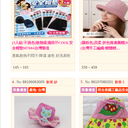
(3入組/不挑色)散熱吸濕排汗COOL安
(藕粉色)貝柔 拼色捲邊圓帽(HP
全帽墊M7004台灣製造
(台灣手工編織/帽體輕....
透氣散熱不悶汗/降溫 速乾 好洗易乾
145 ~ 165
350 ~ 459
4 .
5 .
No
: 88106063005
數量
:缺
No
: 88107080201
數量
:1
限量優惠
產地: 台灣
限量優惠
符合美國工藝品安