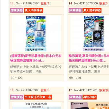
13 .
14 .
No
: 42113070505
數量
:3
No
: 42113070506
數量
:6
限量優惠
夏天消暑神器
限量優惠
夏天消暑神器
(清爽薄荷)夏天消暑神器!!日本白元衣
酷涼薄荷)夏天消暑神器!!日
物涼感降溫噴霧100ml....
物涼感降溫噴霧100ml效....
輕輕噴在衣物上就馬上感受到涼感.冷
輕輕噴在衣物上就馬上感受到
卻同時還可除菌、消臭
卻同時還可除菌、消臭
99 ~ 120
99 ~ 120
16 .
17 .
No
: 42113070905
數量
:5
No
: 42113121201
數量
:缺
限量優惠
MIT吸汗毛巾第一名
限量優惠
再站20年!