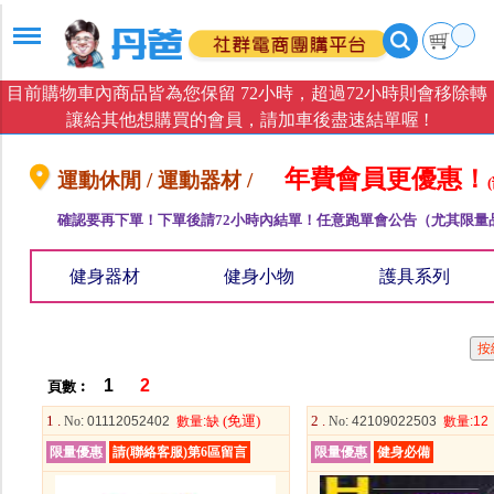
目前購物車內商品皆為您保留 72小時，超過72小時則會移除轉
讓給其他想購買的會員，請加車後盡速結單喔 !
年費會員更優惠！
運動休閒 / 運動器材 /
確認要再下單！下單後請72小時內結單！任意跑單會公告（尤其限量
健身器材
健身小物
護具系列
1
2
頁數︰
1 .
(免運)
2 .
No
: 01112052402
數量
:缺
No
: 42109022503
數量
:12
限量優惠
請(聯絡客服)第6區留言
限量優惠
健身必備