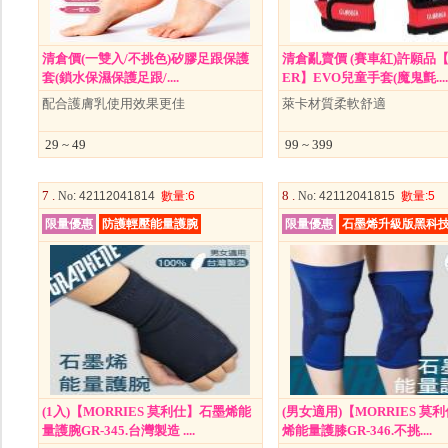
清倉價(一雙入/不挑色)矽膠足跟保護
清倉亂賣價 (賽車紅)許願品【
套(鎖水保濕保護足跟/....
ER】EVO兒童手套(魔鬼氈....
配合護膚乳使用效果更佳
萊卡材質柔軟舒適
29 ~ 49
99 ~ 399
7 .
8 .
No
: 42112041814
數量
:6
No
: 42112041815
數量
:5
限量優惠
防護輕壓能量護腕
限量優惠
石墨烯升級版黑科
(1入)【MORRIES 莫利仕】石墨烯能
(男女適用)【MORRIES 莫
量護腕GR-345.台灣製造 ....
烯能量護膝GR-346.不挑....