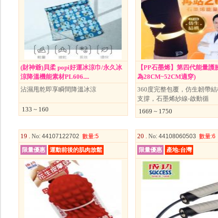
(財神爺)貝柔 popi好運冰涼巾/永久冰
【PP石墨烯】第四代能量護
涼降溫機能素材PL606....
為28CM~52CM適穿)
沾濕甩乾即享瞬間降溫冰涼
360度完整包覆，仿生韌帶結
支撐，石墨烯紗線-啟動循
133 ~ 160
1669 ~ 1750
19 .
20 .
No
: 44107122702
數量
:5
No
: 44108060503
數量
:6
限量優惠
運動前後的肌肉放鬆
限量優惠
產地:台灣