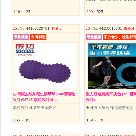
110 ~ 125
399 ~ 525
25 .
26 .
No
: 44109120701
數量
:6
No
: 44110010701
數量
:4
限量優惠
台灣製造
限量優惠
不分老少、性別都
(小顆粒)成功 花生按摩球(248個顆粒
重力競速跳繩不挑色 (360度
設計)S4715/顆粒設計可....
設計)
顆粒設計可增加按摩效果
★可依照身高自由調整長度
165 ~ 185
159 ~ 179