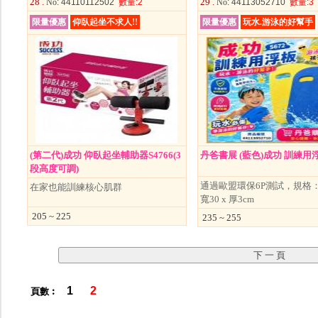
28 .
29 .
No
: 44110112502
數量
:2
No
: 44113052710
數量
:3
限量優惠
仰臥起坐不求人!!
限量優惠
玩水.游泳的好幫手
(第二代)成功 仰臥起坐輔助器S4766(3
丹爸書展 (藍色)成功 訓練用浮
段高度可調)
通過歐盟環保6P測試，規格：長
在家也能訓練核心肌群
寬30 x 厚3cm
205 ~ 225
235 ~ 255
1
2
頁數︰