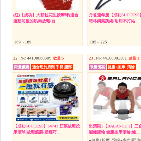
(紅)【成功】大顆粒花生按摩球(適合
丹爸週年慶【成功SUCCESS】
運動前後的肌肉放鬆/台....
培林鋼索跳繩(耐用不打結....
169 ~ 189
195 ~ 225
22 .
23 .
No
: 44108060505
數量
:6
No
: 44108081301
數量
:1
限量優惠
適合用於肩頸.手臂.腿部
限量優惠
健腹+按摩+滾輪
【成功SUCCESS】S4743 筋膜放鬆按
出清限1【BALANCE 1】
摩滾球(放鬆筋膜/超輕巧....
能健腹輪 健腹按摩滾輪(健....
●健腹+按摩+滾輪●多角度訓