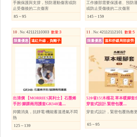
手腕保護與支撐，預防運動傷害或防
工作膝部需要保護者、預防
止受傷後的二次傷害
或防止受傷後的二次傷害
85 ~ 95
145 ~ 159
10 .
11 .
No
: 42112110303
數量
:3
No
: 42112112101
數量
:5
限量優惠
遠紅外線，負離子
限量優惠
溫和舒緩局部疲勞
出清價 【MORRIES莫利士】石墨烯
520省15!木槿花 草本暖腳套生
手肘/腳踝兩用護套GR348遠....
穿套式設計.緊密包覆....
抑菌消臭，抗靜電/機能蓄溫透氣不悶
穿套式設計，緊密包覆熱敷
熱
65 ~ 95
125 ~ 139