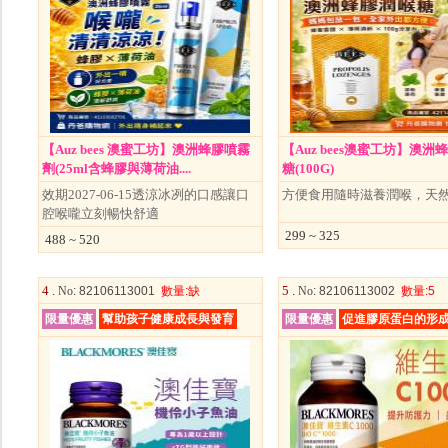
【Auz bees 澳蜜工坊】澳洲蜂膠噴霧
【Auz bees澳蜜工坊】澳洲
劑(25ml含蜂膠與薄荷油....
糖(100G)
效期2027-06-15透涼冰冽的口感讓口
方便食用隨時滋養潤喉，天
腔喉嚨立刻暢快舒適
299 ~ 325
488 ~ 520
4 .
5 .
No
: 82106113001
數量
:缺
No
: 82106113002
數量
:5
限量優惠
幫助孩子健康成長與發育
限量優惠
促進膠原蛋白的形