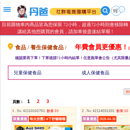
目前購物車內商品皆為您保留 72小時，超過72小時則會移除轉
讓給其他想購買的會員，請加車後盡速結單喔 !
年費會員更優惠！
食品 / 養生保健食品 /
確認要再下單！下單後請72小時內結單！任意跑單會公告（尤其限量
兒童保健食品
成人保健食品
1
2
3
頁數︰
1 .
2 .
No
: 42110102701
數量
:10
No
: 42114031201
數量
:10
限量優惠
每次按壓2-6下舒暢喉嚨
限量優惠
2028-04-30