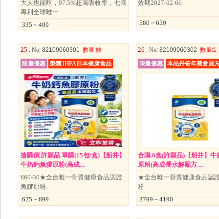
大人也能吃，97.5%超高吸收率，七國
效期2027-02-06
專利全球唯一
580 ~ 650
335 ~ 499
25 .
26 .
No
: 82109060301
數量
:缺
No
: 82109060302
數量
:1
限量優惠
榮獲JHFA日本健康食品
限量優惠
本品丹爸年費會員
搶購價 許願品 單購(15包/盒)【船井】
合購.6盒(許願品)【船井】
牛奶鈣魚膠原粉(高成....
原粉(高成長水解配方....
660-30★全台唯一骨質健康食品認證
★全台唯一骨質健康食品認
魚膠原粉.
粉
625 ~ 699
3799 ~ 4190