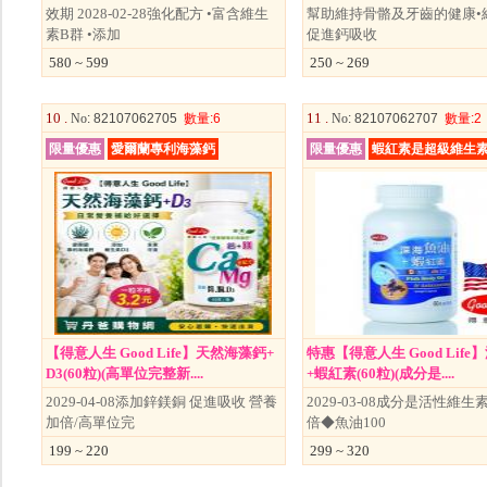
效期 2028-02-28強化配方 •富含維生
幫助維持骨骼及牙齒的健康•
素B群 •添加
促進鈣吸收
580 ~ 599
250 ~ 269
10 .
11 .
No
: 82107062705
數量
:6
No
: 82107062707
數量
:2
限量優惠
愛爾蘭專利海藻鈣
限量優惠
蝦紅素是超級維生
【得意人生 Good Life】天然海藻鈣+
特惠【得意人生 Good Lif
D3(60粒)(高單位完整新....
+蝦紅素(60粒)(成分是....
2029-04-08添加鋅鎂銅 促進吸收 營養
2029-03-08成分是活性維生素
加倍/高單位完
倍◆魚油100
199 ~ 220
299 ~ 320