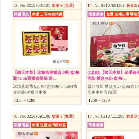
13 .
(免運)
14 .
No
: 82107091101
數量
:8
No
: 82107091103
數量
:5
限量優惠
免運 上等燕窩精緻
限量優惠
免運 送禮自用兩相
【順天本草】冰糖燕窩禮盒(6瓶/盒)每
(2盒組)【順天本草】金采龜
瓶75ml(附禮盒提袋/送....
添加 禮盒(9盅/盒)每....
冰糖燕窩禮盒(6瓶/盒)每瓶75ml(附禮
靈芝添加 禮盒(9盅/盒)每盅14
盒提袋/送禮自用兩
自用兩相宜)免運
1250 ~ 1280
1250 ~ 1299
16 .
(免運)
17 .
No
: 82107091106
數量
:7
No
: 82107111205
數量
:8
限量優惠
免運 送禮自用兩相宜
限量優惠