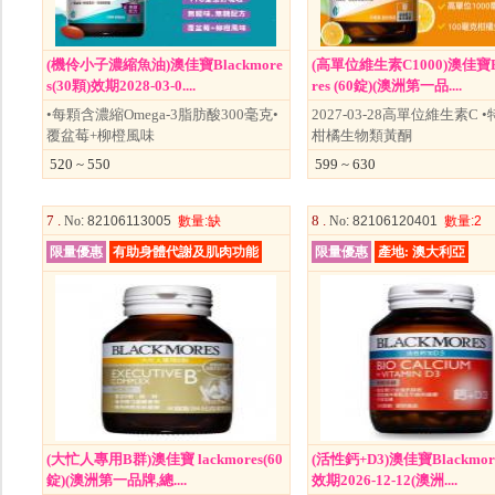
(機伶小子濃縮魚油)澳佳寶Blackmore
(高單位維生素C1000)澳佳寶B
s(30顆)效期2028-03-0....
res (60錠)(澳洲第一品....
•每顆含濃縮Omega-3脂肪酸300毫克•
2027-03-28高單位維生素C 
覆盆莓+柳橙風味
柑橘生物類黃酮
520 ~ 550
599 ~ 630
7 .
8 .
No
: 82106113005
數量
:缺
No
: 82106120401
數量
:2
限量優惠
有助身體代謝及肌肉功能
限量優惠
產地: 澳大利亞
(大忙人專用B群)澳佳寶 lackmores(60
(活性鈣+D3)澳佳寶Blackmore
錠)(澳洲第一品牌,總....
效期2026-12-12(澳洲....