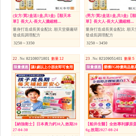
(女方/買2盒送1盒,共3盒)【順天本
(男方/買2盒送1盒,共3盒)【
草】長大人-長大人濃縮精....
草】長大人-長大人濃縮精....
量身打造成長黃金配比 .順天堂藥廠研
量身打造成長黃金配比 .順天
發成長調理配方
發成長調理配方
3250 ~ 3350
3250 ~ 3450
22 .
23 .
No
: 82108071801
數量
:12
No
: 82109051401
數量
:5
限量優惠
議1歲以上小朋友即可食用
限量優惠
榮獲FG特優商品最
【納強衛士】日本勇力鈣30入.效期20
【船井生醫】全效專利膠原蛋白
27-04-30
6g.效期2027-08-24