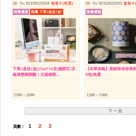
28 .
(免運)
29 .
No
: 82109123104
數量
:6
No
: 82110022503
數量
:4
限量優惠
限量.下單2盒送1盒!
限量優惠
下單2盒送1盒(25ml*14支)德胺芯 頂
【本草攻略】美妍奈米珍珠粉 
級液態精胺酸︱左旋精胺....
0包)免運
2500 ~ 2690
1290 ~ 1560
1
2
3
頁數︰