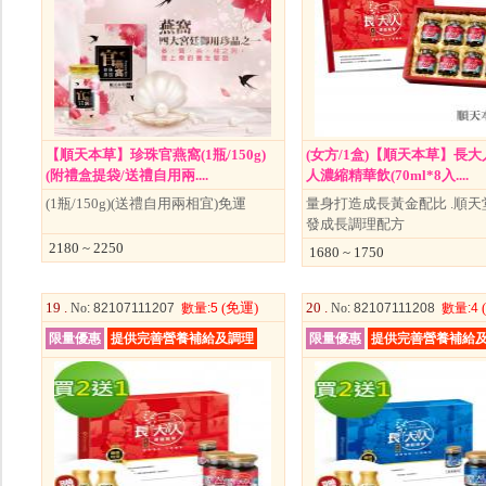
【順天本草】珍珠官燕窩(1瓶/150g)
(女方/1盒)【順天本草】長大
(附禮盒提袋/送禮自用兩....
人濃縮精華飲(70ml*8入....
(1瓶/150g)(送禮自用兩相宜)免運
量身打造成長黃金配比 .順天
發成長調理配方
2180 ~ 2250
1680 ~ 1750
19 .
(免運)
20 .
No
: 82107111207
數量
:5
No
: 82107111208
數量
:4
限量優惠
提供完善營養補給及調理
限量優惠
提供完善營養補給