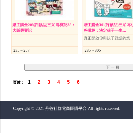
贈主購金20!(許願品)三采 尋寶記38：
贈主購金30!(許願品)三采 
大阪尋寶記
爸吼媽：決定孩子一生....
真正開啟你與孩子對話的第
235 ~ 257
285 ~ 305
1
2
3
4
5
6
頁數︰
Copyright © 2021 丹爸社群電商團購平台 All rights reserved.