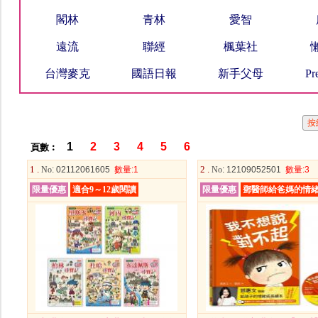
閣林
青林
愛智
遠流
聯經
楓葉社
台灣麥克
國語日報
新手父母
Pr
1
2
3
4
5
6
頁數︰
1 .
2 .
No
: 02112061605
數量
:1
No
: 12109052501
數量
:3
限量優惠
適合9～12歲閱讀
限量優惠
鄧醫師給爸媽的情