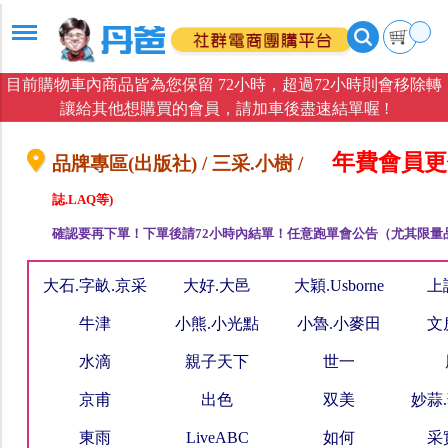
目前購物車內商品皆為您保留 72小時，超過72小時則會移除轉
讓給其他想購買的會員，請加車後盡速結單喔 !
年費會員更
品牌專區(出版社) / 三采.小樹 /
誌.LAQ等)
確認要再下單！下單後請72小時內結單！任意跑單會公告（尤其限量
大石.字畝.京采
大好.大邑
大穎.Usborne
上
牛津
小熊.小光點
小魯.小麥田
文
水滴
親子天下
世一
京甫
出色
双美
妙蒜
東雨
LiveABC
如何
采