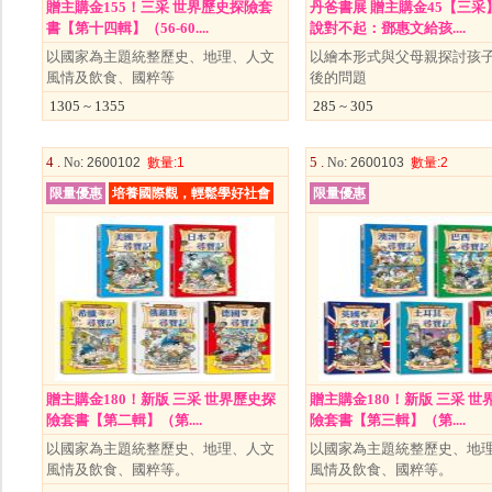
贈主購金155！三采 世界歷史探險套
丹爸書展 贈主購金45【三采
書【第十四輯】（56-60....
說對不起：鄧惠文給孩....
以國家為主題統整歷史、地理、人文
以繪本形式與父母親探討孩
風情及飲食、國粹等
後的問題
1305 ~ 1355
285 ~ 305
4 .
5 .
No
: 2600102
數量
:1
No
: 2600103
數量
:2
限量優惠
培養國際觀，輕鬆學好社會
限量優惠
贈主購金180！新版 三采 世界歷史探
贈主購金180！新版 三采 世
險套書【第二輯】（第....
險套書【第三輯】（第....
以國家為主題統整歷史、地理、人文
以國家為主題統整歷史、地
風情及飲食、國粹等。
風情及飲食、國粹等。