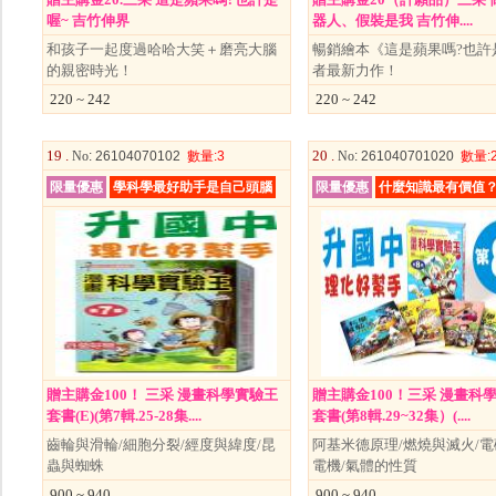
喔~ 吉竹伸界
器人、假裝是我 吉竹伸....
和孩子一起度過哈哈大笑＋磨亮大腦
暢銷繪本《這是蘋果嗎?也許
的親密時光！
者最新力作！
220 ~ 242
220 ~ 242
19 .
20 .
No
: 26104070102
數量
:3
No
: 261040701020
數量
:
限量優惠
學科學最好助手是自己頭腦
限量優惠
什麼知識最有價值
贈主購金100！ 三采 漫畫科學實驗王
贈主購金100！三采 漫畫科
套書(E)(第7輯.25-28集....
套書(第8輯.29~32集）(....
齒輪與滑輪/細胞分裂/經度與緯度/昆
阿基米德原理/燃燒與滅火/
蟲與蜘蛛
電機/氣體的性質
900 ~ 940
900 ~ 940