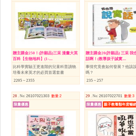
贈主購金250！(許願品)三采 漫畫大英
贈主購金20(許願品) 三采 
百科【生物地科】(1-....
話啊！(教導孩子誠實....
比科學實驗王更進階的兒童科普讀物.
事情究竟會如何發展？他該
培養未來英才的必買首選套書
嗎？
2205 ~ 2355
235 ~ 257
28 .
29 .
No
: 26107021303
數量
:2
No
: 26107022701
數量
:3
限量優惠
限量優惠
親子教養類年度暢