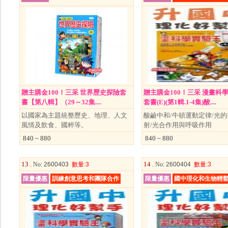
贈主購金100！三采 世界歷史探險套
贈主購金100！三采 漫畫科
書【第八輯】（29～32集....
套書(E)(第1輯.1-4集)酸....
以國家為主題統整歷史、地理、人文
酸鹼中和/牛頓運動定律/光
風情及飲食、國粹等。
射/光合作用與呼吸作用
840 ~ 880
840 ~ 880
13 .
14 .
No
: 2600403
數量
:3
No
: 2600404
數量
:3
限量優惠
訓練創意思考和團隊合作
限量優惠
國中理化和生物輕