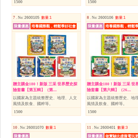
1500
1500
7 .
8 .
No
: 2600105
數量
:1
No
: 2600106
數量
:1
限量優惠
培養國際觀，輕鬆學好社會
限量優惠
培養國際觀，輕鬆
贈主購金180！新版 三采 世界歷史探
贈主購金180！新版 三采 世
險套書【第五輯】（第....
險套書【第六輯】（26....
以國家為主題統整歷史、地理、人文
以國家為主題統整歷史、地
風情及飲食、國粹等。
風情及飲食、國粹等。
1500
1500
10 .
11 .
No
: 26001070
數量
:1
No
: 2600401
數量
:3
限量優惠
限量優惠
做實驗比虛擬電玩