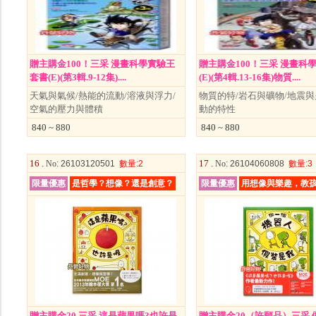
贈主購金100！三采 漫畫科學實驗王
贈主購金100！三采 漫畫科
套書(E)(第3輯.9-12集)....
(E)(第4輯.13-16集)物質....
天氣與氣候/熱能的流動/溶液與浮力/
物質的特/岩石與礦物/地震與
空氣的壓力與體積
動的特性
840 ~ 880
840 ~ 880
16 .
17 .
No
: 26103120501
數量
:2
No
: 26104060808
數量
:3
限量優惠
是哲學？想像？還是創意？
限量優惠
用想像與樂趣，教
贈主購金20.三采 這是蘋果嗎?也許是
贈主購金20（許願品）三采 