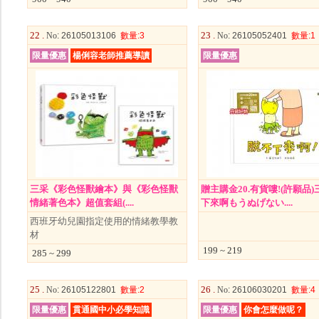
22 .
23 .
No
: 26105013106
數量
:3
No
: 26105052401
數量
:1
限量優惠
楊俐容老師推薦導讀
限量優惠
三采《彩色怪獸繪本》與《彩色怪獸
贈主購金20.有貨嘍!(許願品)
情緒著色本》超值套組(....
下來啊もうぬげない....
西班牙幼兒園指定使用的情緒教學教
材
199 ~ 219
285 ~ 299
25 .
26 .
No
: 26105122801
數量
:2
No
: 26106030201
數量
:4
限量優惠
貫通國中小必學知識
限量優惠
你會怎麼做呢？